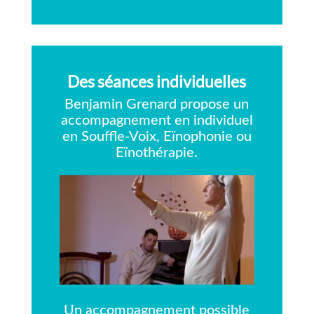
Des séances individuelles
Benjamin Grenard propose un
accompagnement en individuel
en Souffle-Voix, Eïnophonie ou
Eïnothérapie.
Un accompagnement possible