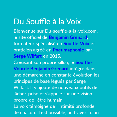
Du Souffle à la Voix
Bienvenue sur Du-souffle-a-la-voix.com,
le site officiel de
Benjamin Grenard
,
formateur spécialisé en
Souffle-Voix
et
praticien agréé en
Pneumaphonie
par
Serge
Wilfart
en 2015.
Creusant son propre sillon, le
Souffle-
Voix de Benjamin Grenard
intègre dans
une démarche en constante évolution les
principes de base légués par Serge
Wilfart. Il y ajoute de nouveaux outils de
lâcher-prise et s’appuie sur une vision
propre de l’être humain.
La voix témoigne de l’intimité profonde
de chacun. Il est possible, au travers d’un