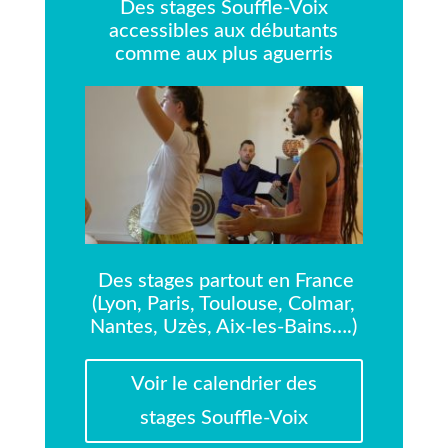
Des stages Souffle-Voix
accessibles aux débutants
comme aux plus aguerris
Des stages partout en France
(Lyon, Paris, Toulouse, Colmar,
Nantes, Uzès, Aix-les-Bains….)
Voir le calendrier des
stages Souffle-Voix