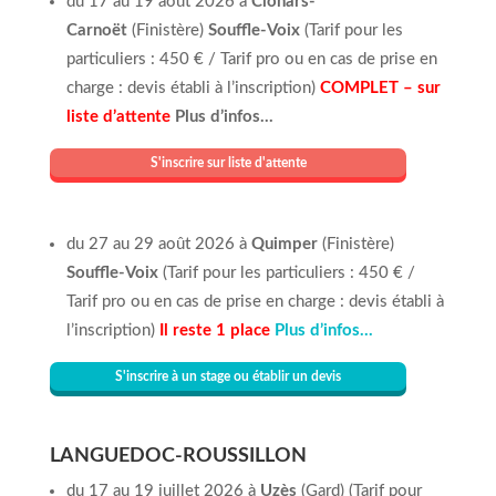
du 17 au 19 août 2026 à
Clohars-
Carnoët
(Finistère)
Souffle-Voix
(Tarif pour les
particuliers : 450 € / Tarif pro ou en cas de prise en
charge : devis établi à l’inscription)
COMPLET – sur
liste d’attente
Plus d’infos…
S'inscrire sur liste d'attente
du 27 au 29 août 2026 à
Quimper
(Finistère)
Souffle-Voix
(Tarif pour les particuliers : 450 € /
Tarif pro ou en cas de prise en charge : devis établi à
l’inscription)
Il reste 1 place
Plus
d’infos
.
.
.
S'inscrire à un stage ou établir un devis
LANGUEDOC-ROUSSILLON
du 17 au 19 juillet 2026 à
Uzès
(Gard) (Tarif pour