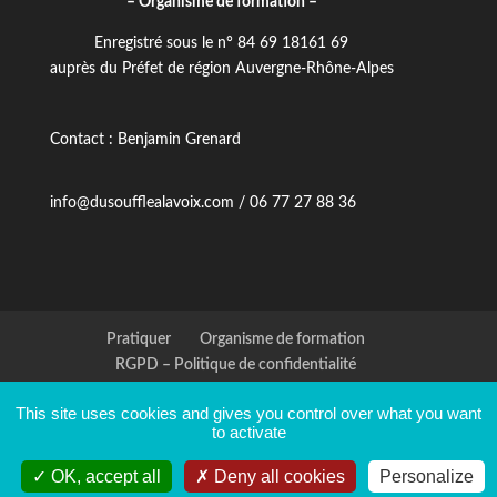
– Organisme de formation –
Enregistré sous le n° 84 69 18161 69
auprès du Préfet de région Auvergne-Rhône-Alpes
Contact : Benjamin Grenard
info@dusoufflealavoix.com / 06 77 27 88 36
Pratiquer
Organisme de formation
RGPD – Politique de confidentialité
Accueil handicap
This site uses cookies and gives you control over what you want
to activate
OK, accept all
Deny all cookies
Personalize
Benjamin GRENARD | Du-souffle-a-la-voix.com © 2015-