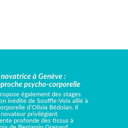
novatrice à Genève :
pproche psycho-corporelle
ropose également des stages
 inédite de Souffle-Voix allié à
rporelle d’Olivia Bédoïan. Il
f novateur privilégiant
nte profonde des tissus à
-Voix de Benjamin Grenard