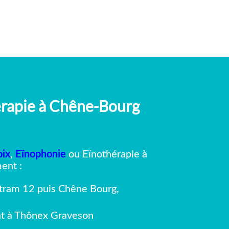
hérapie à Chêne-Bourg
oix
,
Eïnophonie
ou Eïnothérapie à
ent :
 tram 12 puis Chêne Bourg,
ant à Thônex Graveson