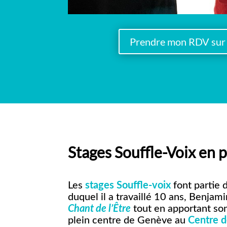
Prendre mon RDV sur 
Stages Souffle-Voix en 
Les
stages Souffle-voix
font partie 
duquel il a travaillé 10 ans, Benja
Chant de l’Être
tout en apportant son
plein centre de Genève au
Centre d