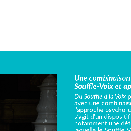
Une combinaison 
Souffle-Voix et a
Du Souffle à la Voix
p
avec une combinaison
l’approche psycho-co
s’agit d’un dispositi
notamment une déte
laquelle le Souffle