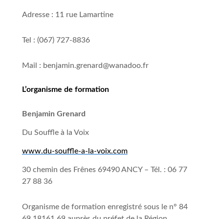
Adresse : 11 rue Lamartine
Tel : (067) 727-8836
Mail : benjamin.grenard@wanadoo.fr
L’
organisme de formation
Benjamin Grenard
Du Souffle à la Voix
w
ww.du-souffle-a-la-voix.com
30 chemin des Frênes 69490 ANCY – Tél. : 06 77
27 88 36
Organisme de formation enregistré sous le n° 84
69 18161 69 auprès du préfet de la Région