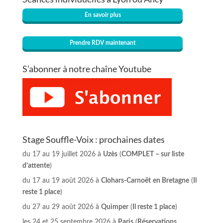
En savoir plus
Prendre RDV maintenant
S’abonner à notre chaîne Youtube
Stage Souffle-Voix : prochaines dates
du 17 au 19 juillet 2026 à
Uzès
(
COMPLET – sur liste
d’attente
)
du 17 au 19 août 2026 à
Clohars-Carnoët
en Bretagne
(
Il
reste 1 place
)
du 27 au 29 août 2026 à
Quimper
(
Il reste 1 place
)
les 24 et 25 septembre 2026 à
Paris
(
Réservations