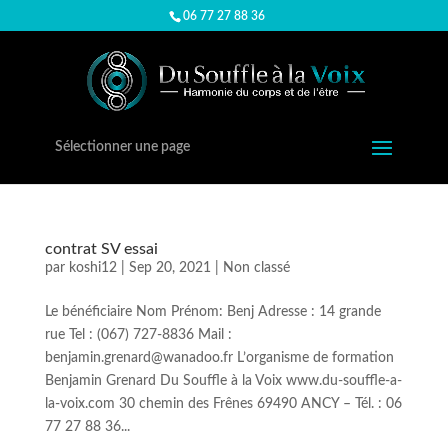
06 77 27 88 36
Sélectionner une page
contrat SV essai
par
koshi12
|
Sep 20, 2021
|
Non classé
Le bénéficiaire Nom Prénom: Benj Adresse : 14 grande
rue Tel : (067) 727-8836 Mail :
benjamin.grenard@wanadoo.fr L’organisme de formation
Benjamin Grenard Du Souffle à la Voix www.du-souffle-a-
la-voix.com 30 chemin des Frênes 69490 ANCY – Tél. : 06
77 27 88 36...