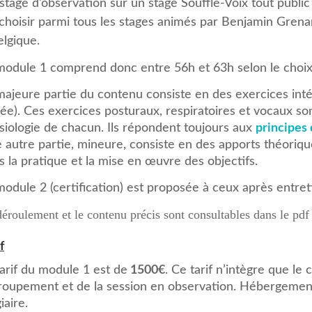
stage d’observation sur un stage Souffle-Voix tout public 
choisir parmi tous les stages animés par Benjamin Grena
elgique.
module 1 comprend donc entre 56h et 63h selon le choix 
majeure partie du contenu consiste en des exercices intég
lée). Ces exercices posturaux, respiratoires et vocaux son
siologie de chacun. Ils répondent toujours aux
principes
 autre partie, mineure, consiste en des apports théorique
s la pratique et la mise en œuvre des objectifs.
module 2 (certification) est proposée à ceux après entr
éroulement et le contenu précis sont consultables dans le pdf
f
tarif du module 1 est de
1500€
. Ce tarif n’intègre que l
roupement et de la session en observation. Hébergement 
iaire.