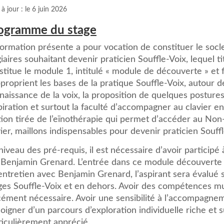
à jour : le 6 juin 2026
ogramme du stage
formation présente a pour vocation de constituer le socle
giaires souhaitant devenir praticien Souffle-Voix, lequel t
stitue le module 1, intitulé « module de découverte » et f
pproprient les bases de la pratique Souffle-Voix, autour d
naissance de la voix, la proposition de quelques posture
piration et surtout la faculté d’accompagner au clavier 
tion tirée de l’eïnothérapie qui permet d’accéder au Non-
vier, maillons indispensables pour devenir praticien Souffl
niveau des pré-requis, il est nécessaire d’avoir participé
 Benjamin Grenard. L’entrée dans ce module découverte 
entretien avec Benjamin Grenard, l’aspirant sera évalué su
ges Souffle-Voix et en dehors. Avoir des compétences mus
cément nécessaire. Avoir une sensibilité à l’accompagneme
oigner d’un parcours d’exploration individuelle riche et 
ticulièrement apprécié.