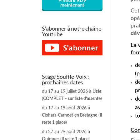
Prendre RDV
maintenant
Cet
opé
pra
S’abonner à notre chaîne
dév
Youtube
La 
for
d
(
Stage Souffle-Voix :
prochaines dates
de
pr
du 17 au 19 juillet 2026 à
Uzès
de
(
COMPLET – sur liste d’attente
)
ay
du 17 au 19 août 2026 à
t
Clohars-Carnoët
en Bretagne
(
Il
reste 1 place
)
Con
du 27 au 29 août 2026 à
Quimper
(
Il reste 1 place
)