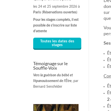
Dev
dom
les 24 et 25 septembre 2026 à
sur
Paris
(
Réservations ouvertes
)
que
Pour les stages complets, il est
possible de s’inscrire sur liste
Vou
d’attente
per
Toutes les dates des
Sess
stages
Êt
Ê
Témoignage sur le
Ê
Souffle-Voix
Vers la guérison du bébé et
Com
l’épanouissement de l’Être
, par
Êt
Bernard Sensfelder
Ê
2 
Êt