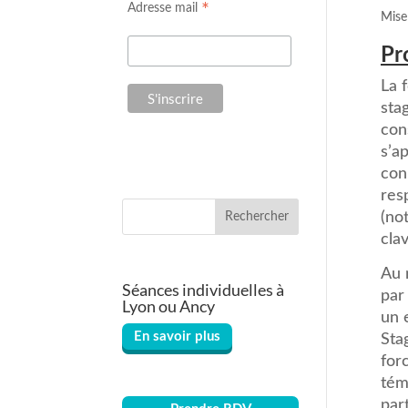
*
Adresse mail
Mise 
Pr
La 
sta
con
s’a
con
res
(no
Rechercher
cla
Au 
Séances individuelles à
par
Lyon ou Ancy
un 
En savoir plus
Sta
for
tém
par