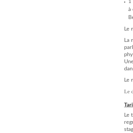
1 
à 
B
Le 
La 
par
phy
Une
dan
Le 
Le d
Tari
Le 
reg
stag