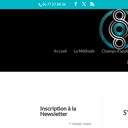
06 77 27 88 36
Accueil
La Méthode
Champs d’appli
Inscription à la
S
Newsletter
champs requis
*