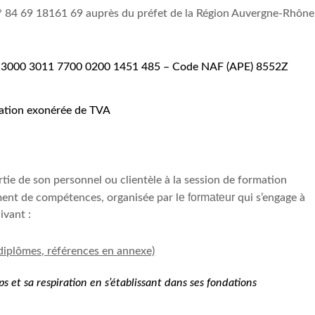
n° 84 69 18161 69 auprès du préfet de la Région Auvergne-Rhône
3000 3011 7700 0200 1451 485 – Code NAF (APE)
8
552
Z
mation
exoné
r
ée de TVA
rtie de son personnel ou clientèle à la session de formation
e formateur
ment de compétences, organisée par l
qui s’engage à
ivant :
diplômes, références en annexe)
s et sa respiration en s’établissant dans ses fondations