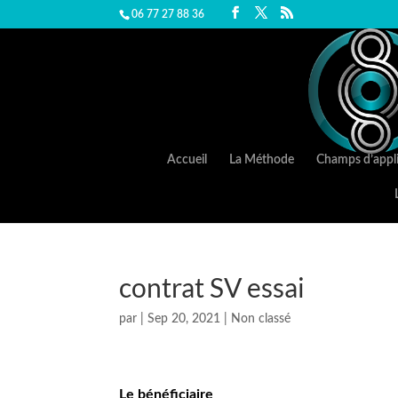
06 77 27 88 36
Accueil
La Méthode
Champs d’appli
contrat SV essai
par
|
Sep 20, 2021
|
Non classé
Le
bénéficiaire