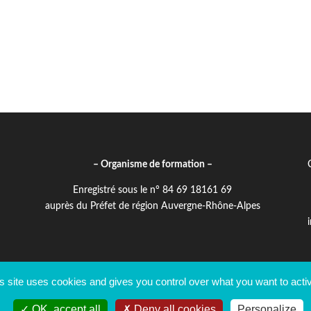
– Organisme de formation –
Enregistré sous le n° 84 69 18161 69
auprès du Préfet de région Auvergne-Rhône-Alpes
s site uses cookies and gives you control over what you want to acti
olitique de confidentialité
Accueil handicap
OK, accept all
Deny all cookies
Personalize