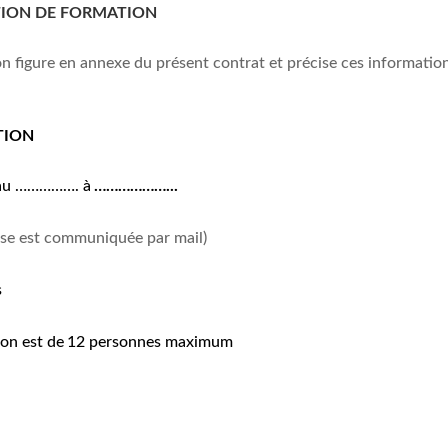
CTION DE FORMATION
on figure en annexe du présent contrat et précise ces informatio
TION
au …………
….
à
………………..
.
cise est communiquée par mail)
s
ion est de
1
2
personnes maximum