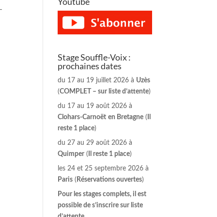
Youtube
-
Stage Souffle-Voix :
prochaines dates
du 17 au 19 juillet 2026 à
Uzès
(
COMPLET – sur liste d’attente
)
du 17 au 19 août 2026 à
Clohars-Carnoët
en Bretagne
(
Il
reste 1 place
)
du 27 au 29 août 2026 à
Quimper
(
Il reste 1 place
)
les 24 et 25 septembre 2026 à
Paris
(
Réservations ouvertes
)
Pour les stages complets, il est
possible de s’inscrire sur liste
d’attente