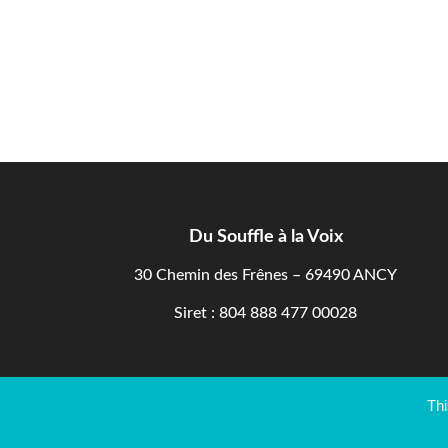
Du Souffle à la Voix
30 Chemin des Frênes – 69490 ANCY
Siret : 804 888 477 00028
Thi
Pratiquer
Organisme de formation
RGPD – P